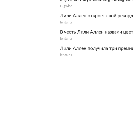
Gigwise
Лили Аллен откроет свой рекор
lenta.ru
В честь Лили Аллен назвали цве
lenta.ru
Лили Аллен получила три премии
lenta.ru