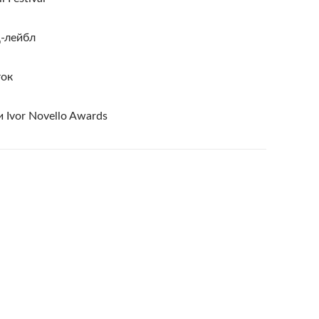
д-лейбл
ток
 Ivor Novello Awards