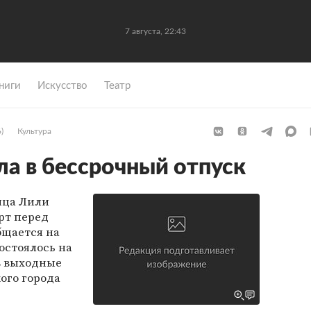
7 августа, 22:43
ниги
Искусство
Театр
)
Культура
а в бессрочный отпуск
вица Лили
рт перед
бщается на
остоялось на
 в выходные
ого города