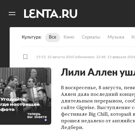
11
A
Культура
Все
Кино
Сериалы
Музыка
К
15:53, 10 августа 2010
(обновлено: 22:48, 13 февраля 2026
Лили Аллен ушл
В воскресенье, 8 августа, пе
Аллен дала последний конце
Угадайте,
длительным перерывом, соо
где настоящее
сайте Gigwise. Выступление с
фото
фестивале Big Chill, который
прошел недалеко от английск
Ледбери.