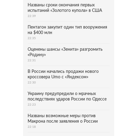
Названы сроки окончания первых
испытаний «Золотого купола» в США
22:39
Пентагон закупит один тип вооружения
на $400 млн
22:35
Оценены шансы «Зенита» разгромить
«Родину»
22:31
В России начались продажи нового
кроссовера Umo с «Яндексом»
22:30
Украину предупредили о мрачных
последствиях ударов России по Одессе
22:23
Названы возможные меры против
Макрона после заявления о России
22:18