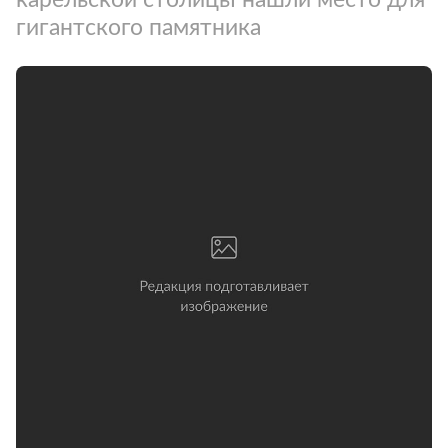
гигантского памятника