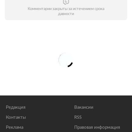
Комментарии закрыты за истечением срока
давности
Редакция
Вакансии
Контакты
RSS
Реклама
Правовая информация