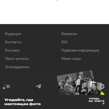
Редакция
Вакансии
Контакты
RSS
Реклама
Правовая информация
Пресс-релизы
Мини-игры
Техподдержка
18
+
Угадайте, где
настоящее фото
© 1999–2026 Все права защищены.
ООО «Лента.Ру»