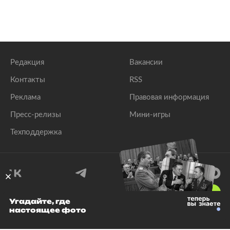
Редакция
Вакансии
Контакты
RSS
Реклама
Правовая информация
Пресс-релизы
Мини-игры
Техподдержка
18
+
Угадайте, где
настоящее фото
© 1999–2026 Все права защищены.
ООО «Лента.Ру»