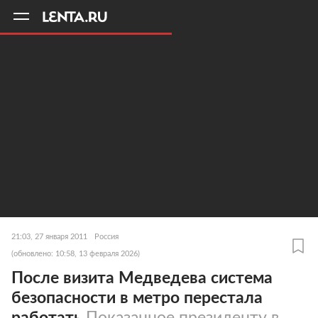
11
A
21:03, 27 января 2011
Россия
(обновлено: 10:58, 13 февраля 2026)
После визита Медведева система
безопасности в метро перестала
работать
Показанное президенту в