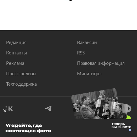
Редакция
Вакансии
Контакты
RSS
Реклама
Правовая информация
Пресс-релизы
Мини-игры
Техподдержка
18
+
Угадайте, где
настоящее фото
© 1999–2026 Все права защищены.
ООО «Лента.Ру»