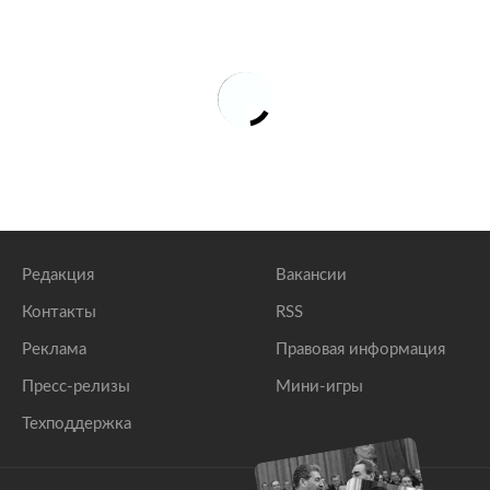
Редакция
Вакансии
Контакты
RSS
Реклама
Правовая информация
Пресс-релизы
Мини-игры
Техподдержка