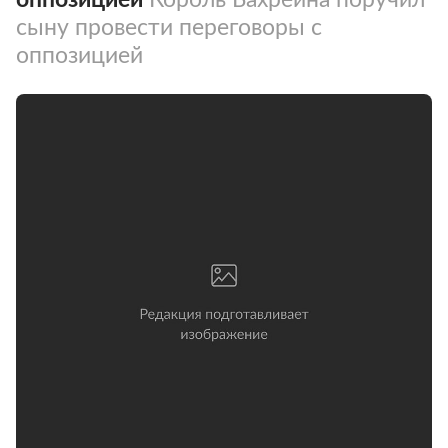
сыну провести переговоры с
оппозицией