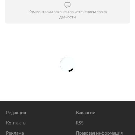
Комментарии закрыты за истечением срока
давности
Редакция
Вакансии
Контакты
RSS
Реклама
Правовая информация