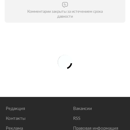
Комментарии закрыты за истечением срока
давности
Редакция
Вакансии
Контакты
RSS
Реклама
Правовая информация