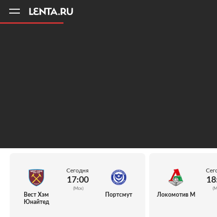
11
A
Сегодня
Сег
17:00
18
(Мск)
(М
Вест Хэм
Портсмут
Локомотив М
Юнайтед