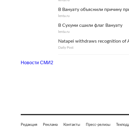
lenta.ru
В Вануату объяснили причину пр
lenta.ru
В Сухуми сшили флаг Вануату
lenta.ru
Natapei withdraws recognition of 
Daily Post
Новости СМИ2
Редакция
Реклама
Контакты
Пресс-релизы
Техпод