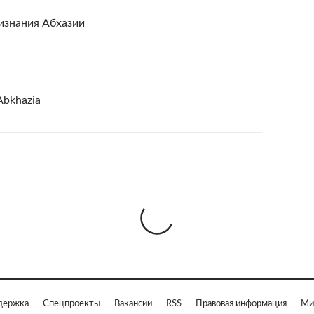
изнания Абхазии
Abkhazia
держка
Спецпроекты
Вакансии
RSS
Правовая информация
Ми