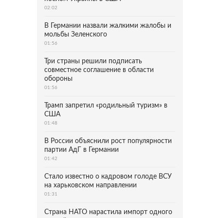
02:02
В Германии назвали жалкими жалобы и
мольбы Зеленского
01:56
Три страны решили подписать
совместное соглашение в области
обороны
01:56
Трамп запретил «родильный туризм» в
США
01:48
В России объяснили рост популярности
партии АдГ в Германии
01:42
Стало известно о кадровом голоде ВСУ
на харьковском направлении
01:31
Страна НАТО нарастила импорт одного