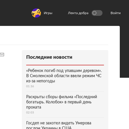
Игры
Лента добра
Войти
Последние новости
«Ребенок погиб под упавшим деревом».
В Смоленской области ввели режим ЧС
из-за непогоды
01:36
Раскрыты сборы фильма «Последний
богатырь. Колобок» в первый день
проката
02:03
Госдеп не захотел видеть Умерова
послом Украины в США