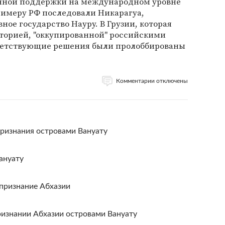
енной поддержки на международном уровне
римеру РФ последовали Никарагуа,
ное государство Науру. В Грузии, которая
иторией, "оккупированной" российскими
тветствующие решения были пролоббированы
Комментарии отключены
ризнания островами Вануату
ануату
признание Абхазии
изнании Абхазии островами Вануату