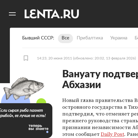
11
A
Бывший СССР
Все
Прибалтика
Украина
Б
14:23, 20 июня 2011
(обновлено: 20:02, 13 февраля 2026)
Вануату подтве
Абхазии
Новый глава правительства В
островного государства в Тих
Если сырая рыба пахнет
подтвердил, что отменяет р
«рыбой», ее лучше не есть!
прежнего руководства страны
признании независимости Аб
этом сообщает
Daily Post
. Ран