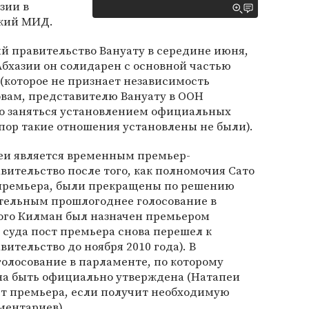
зии в
ский МИД.
й правительство Вануату в середине июня,
 Абхазии он солидарен с основной частью
(которое не признает независимость
ловам, представителю Вануату в ООН
о заняться установлением официальных
 пор такие отношения установлены не были).
пеи является временным премьер-
вительство после того, как полномочия Сато
премьера, были прекращены по решению
ительным прошлогоднее голосование в
рого Килман был назначен премьером
 суда пост премьера снова перешел к
ительство до ноября 2010 года). В
олосование в парламенте, по которому
а быть официально утверждена (Натапеи
ст премьера, если получит необходимую
ментариев).