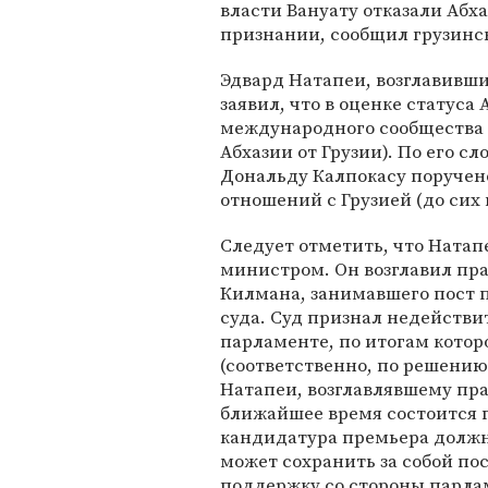
власти Вануату отказали Абха
признании, сообщил грузин
Эдвард Натапеи, возглавивши
заявил, что в оценке статуса
международного сообщества 
Абхазии от Грузии). По его с
Дональду Калпокасу поручен
отношений с Грузией (до сих
Следует отметить, что Ната
министром. Он возглавил пра
Килмана, занимавшего пост 
суда. Суд признал недейств
парламенте, по итогам кото
(соответственно, по решению
Натапеи, возглавлявшему прав
ближайшее время состоится г
кандидатура премьера должн
может сохранить за собой по
поддержку со стороны парла