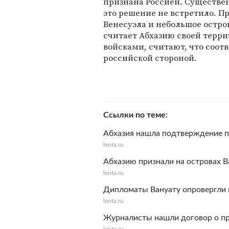
признана Россией. Существ
это решение не встретило. П
Венесуэла и небольшое остров
считает Абхазию своей терр
войсками, считают, что соо
российской стороной.
Ссылки по теме
Абхазия нашла подтверждение п
lenta.ru
Абхазию признали на островах В
lenta.ru
Дипломаты Вануату опровергли 
lenta.ru
Журналисты нашли договор о пр