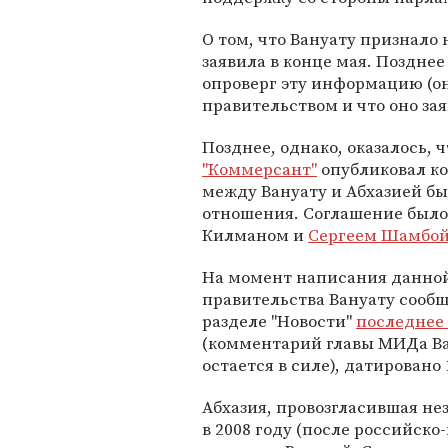
О том, что Вануату признало 
заявила в конце мая. Поздне
опроверг эту информацию (он
правительством и что оно за
Позднее, однако, оказалось, 
"Коммерсант"
опубликовал ко
между Вануату и Абхазией б
отношения. Соглашение было
Килманом и
Сергеем Шамбо
На момент написания данной
правительства Вануату сообщ
разделе "Новости"
последнее
(комментарий главы МИДа Ва
остается в силе), датировано
Абхазия, провозгласившая нез
в 2008 году (после российск