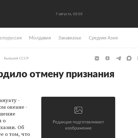
7 августа, 02:03
елоруссия
Молдавия
Закавказье
Средняя Азия
Бывший СССР
рдило отмену признания
ануату -
ом океане -
ешение
 о
хазии. Об
ее о том, что