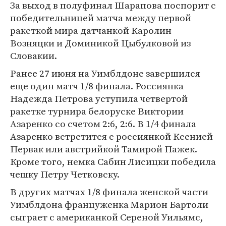
За выход в полуфинал Шарапова поспорит с
победительницей матча между первой
ракеткой мира датчанкой Каролин
Возняцки и Доминикой Цыбулковой из
Словакии.
Ранее 27 июня на Уимблдоне завершился
еще один матч 1/8 финала. Россиянка
Надежда Петрова уступила четвертой
ракетке турнира белоруске Виктории
Азаренко со счетом 2:6, 2:6. В 1/4 финала
Азаренко встретится с россиянкой Ксенией
Первак или австрийкой Тамирой Пажек.
Кроме того, немка Сабин Лисицки победила
чешку Петру Четковску.
В других матчах 1/8 финала женской части
Уимблдона француженка Марион Бартоли
сыграет с американкой Сереной Уильямс,