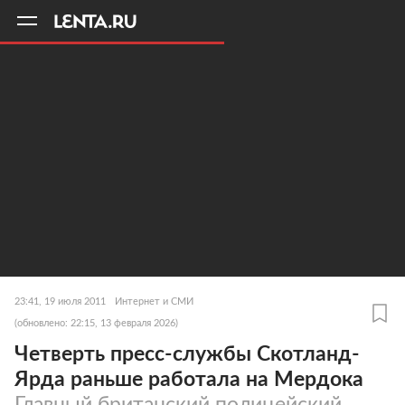
11
A
23:41, 19 июля 2011
Интернет и СМИ
(обновлено: 22:15, 13 февраля 2026)
Четверть пресс-службы Скотланд-
Ярда раньше работала на Мердока
Главный британский полицейский