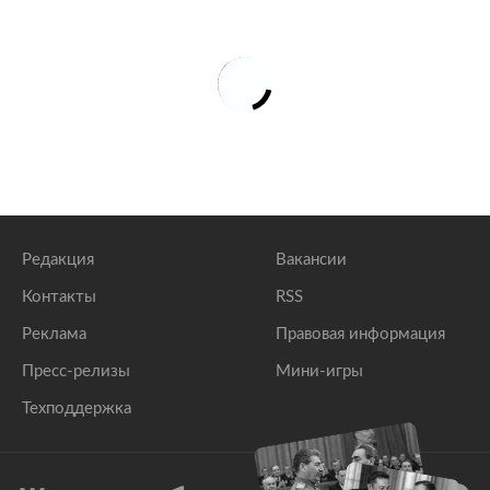
Редакция
Вакансии
Контакты
RSS
Реклама
Правовая информация
Пресс-релизы
Мини-игры
Техподдержка