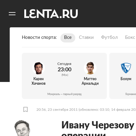
11
A
Новости спорта
Все
Ставки
Футбол
Бокс
Сегодня
23:00
(Мск)
Карен
Маттео
Бохум
Хачанов
Арнальди
Монреаль — парный разряд
Германи
20:56, 23 сентября 2011
(обновлено: 03:10, 14 февраля 20
Ивану Черезову