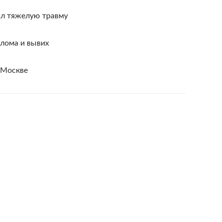
ил тяжелую травму
елома и вывих
 Москве