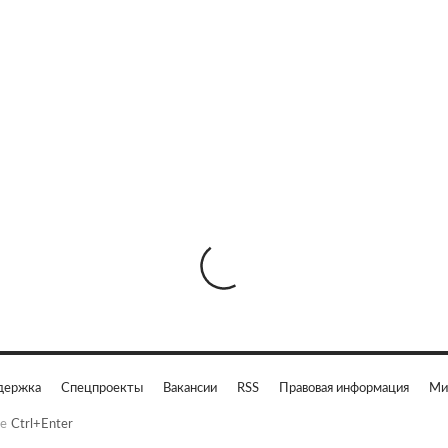
держка
Спецпроекты
Вакансии
RSS
Правовая информация
Ми
е
Ctrl+Enter