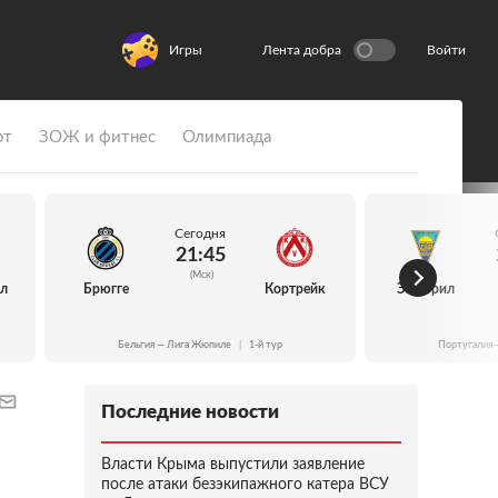
Игры
Лента добра
Войти
рт
ЗОЖ и фитнес
Олимпиада
Сегодня
21:45
(Мск)
йл
Брюгге
Кортрейк
Эшторил
Бельгия — Лига Жюпиле
|
1-й тур
Португалия 
Последние новости
Власти Крыма выпустили заявление
после атаки безэкипажного катера ВСУ