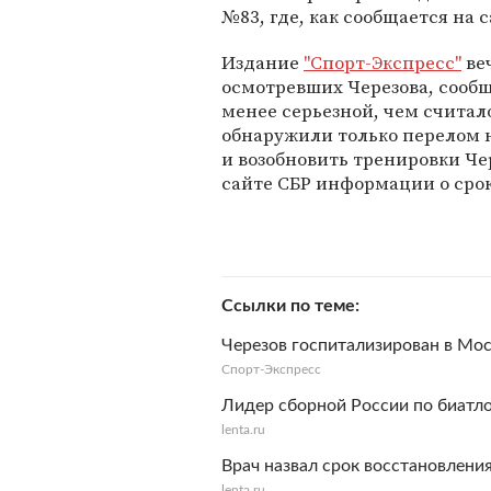
№83, где, как сообщается на 
Издание
"Спорт-Экспресс"
веч
осмотревших Черезова, сообщ
менее серьезной, чем считал
обнаружили только перелом 
и возобновить тренировки Чер
сайте СБР информации о срок
Ссылки по теме
Черезов госпитализирован в Мо
Спорт-Экспресс
Лидер сборной России по биатл
lenta.ru
Врач назвал срок восстановлени
lenta.ru