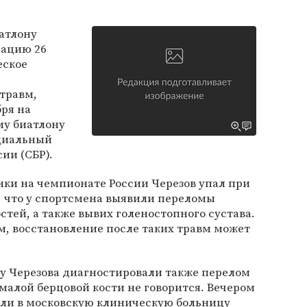
атлону
рацию 26
еское
 травм,
бря на
му биатлону
ициальный
ии (СБР).
нки на чемпионате России Черезов упал при
, что у спортсмена выявили переломы
стей, а также вывих голеностопного сустава.
, восстановление после таких травм может
о у Черезова диагностировали также перелом
 малой берцовой кости не говорится. Вечером
или в московскую клиническую больницу