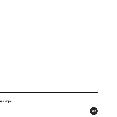
ни-игры
18+