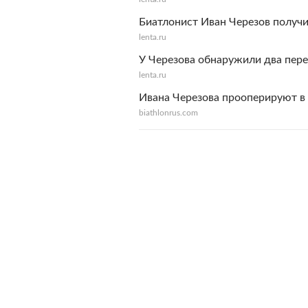
Биатлонист Иван Черезов получ
lenta.ru
У Черезова обнаружили два пер
lenta.ru
Ивана Черезова прооперируют в
biathlonrus.com