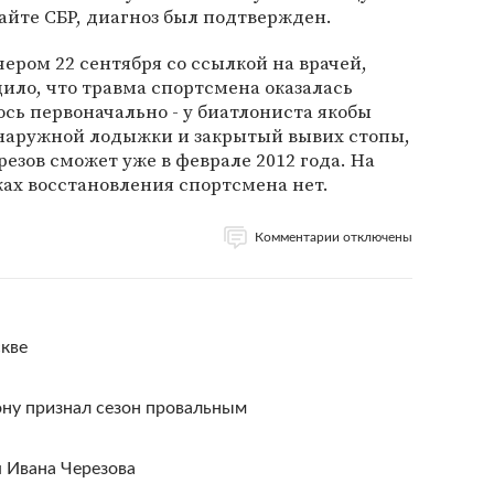
сайте СБР, диагноз был подтвержден.
ером 22 сентября со ссылкой на врачей,
ило, что травма спортсмена оказалась
ось первоначально - у биатлониста якобы
наружной лодыжки и закрытый вывих стопы,
езов сможет уже в феврале 2012 года. На
ах восстановления спортсмена нет.
Комментарии отключены
скве
ону признал сезон провальным
я Ивана Черезова