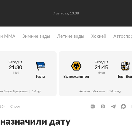
7 августа, 13:38
 и ММА
Зимние виды
Летние виды
Хоккей
Автоспо
Сегодня
Сегодня
21:30
21:45
(Мск)
(Мск)
Герта
Вулверхэмптон
Порт Ве
я — Вторая Бундеслига
|
1-й тур
Англия — Кубок лиги
|
1-й раунд
26)
Спорт
 назначили дату