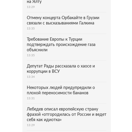
на Ялту
13:29
Отмену концерта Орбакайте в Грузии
связали с высказываниями Галкина
13:35
Требование Европы к Турции
подтверждать происхождение газа
объяснили
13:35
Депутат Рады рассказала о хаосе и
коррупции в ВСУ
13:34
Некоторых людей предупредили о
плохой переносимости бананов
13:31
Лебедев описал европейскую страну
фразой «отгородилась от России и ведет
себя как идиотка»
13:29