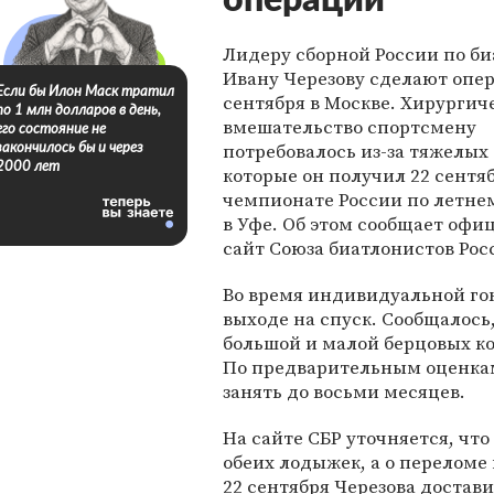
операции
Лидеру сборной России по би
Ивану Черезову сделают опе
Если бы Илон Маск тратил
сентября в Москве. Хирургич
по 1 млн долларов в день,
вмешательство спортсмену
его состояние не
потребовалось из-за тяжелых
закончилось бы и через
2000 лет
которые он получил 22 сентя
чемпионате России по летне
в Уфе. Об этом сообщает оф
сайт Союза биатлонистов Росс
Во время индивидуальной го
выходе на спуск. Сообщалось
большой и малой берцовых ко
По предварительным оценкам
занять до восьми месяцев.
На сайте СБР уточняется, чт
обеих лодыжек, а о переломе
22 сентября Черезова достав