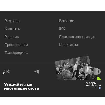
Редакция
Вакансии
Контакты
RSS
Реклама
Правовая информация
Пресс-релизы
Мини-игры
Техподдержка
18
+
Угадайте, где
настоящее фото
© 1999–2026 Все права защищены.
ООО «Лента.Ру»
Лента добра