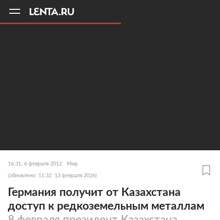
11
A
16:31, 6 февраля 2012
Мир
(обновлено: 11:32, 13 февраля 2026)
Германия получит от Казахстана
доступ к редкоземельным металлам
8 февраля президент Казахстана