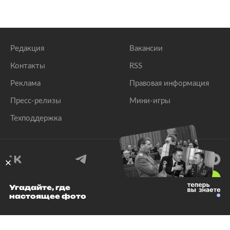
Редакция
Вакансии
Контакты
RSS
Реклама
Правовая информация
Пресс-релизы
Мини-игры
Техподдержка
18
+
Угадайте, где
настоящее фото
© 1999–2026 Все права защищены.
ООО «Лента.Ру»
Лента добра