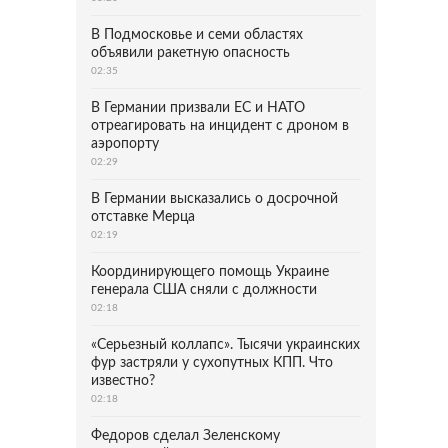
В Подмосковье и семи областях
объявили ракетную опасность
02:35
В Германии призвали ЕС и НАТО
отреагировать на инцидент с дроном в
аэропорту
02:29
В Германии высказались о досрочной
отставке Мерца
02:19
Координирующего помощь Украине
генерала США сняли с должности
02:18
«Серьезный коллапс». Тысячи украинских
фур застряли у сухопутных КПП. Что
известно?
02:18
Федоров сделал Зеленскому