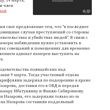
у, 14 марта,
и член
лий
ил свое предложение тем, что "в последнее
довищные случаи преступлений со стороны
вательствах и убийствах людей". В связи с
камеры наблюдения нужно установить в
тах совещаний и помещениях для временно
жением адвокат намерен выступить на
а.
здевательства полицейских над
ани 9 марта. Тогда участковый отдела
арифуллин задержал по подозрению в краже
азарова, доставил его в ОВД и передал
льнару Ибатуллину и Фаилю Сабирзянову.
 Назарова, его задержали только из-за
 на Назарова составили поддельный