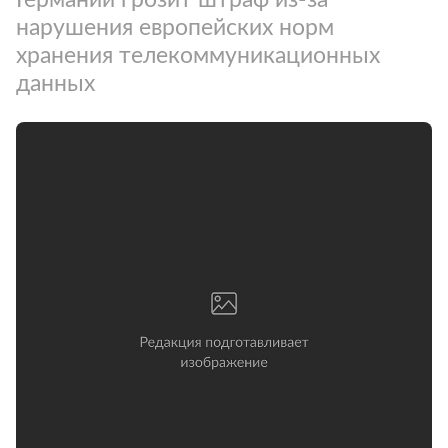
нарушения европейских норм
хранения телекоммуникационных
данных