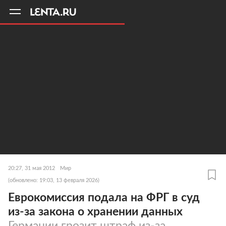
11
A
20:27, 31 мая 2012
Мир
(обновлено: 19:03, 13 февраля 2026)
Еврокомиссия подала на ФРГ в суд
из-за закона о хранении данных
Германии грозит штраф из-за