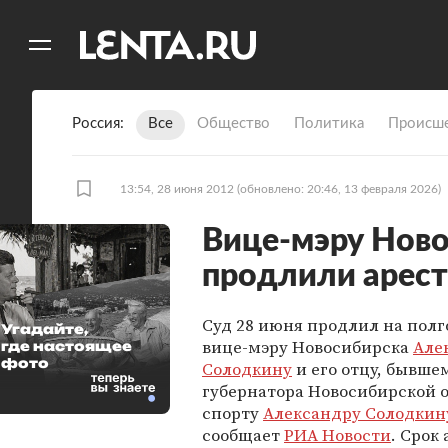
11
A
Россия
Все
Общество
Политика
Происше
13:54, 28 июня 2012
(обновлено: 20:46, 13 февраля 2026)
Вице-мэру Нов
продлили арест
Суд 28 июня продлил на полг
Угадайте,
вице-мэру Новосибирска
Але
где настоящее
фото
Солодкину
и его отцу, бывше
губернатора Новосибирской о
спорту
Александру Солодкин
сообщает
РИА Новости
. Срок