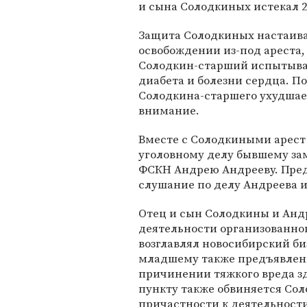
и сына Солодкиных истекал 
Защита Солодкиных настаива
освобождении из-под ареста,
Солодкин-старший испытывае
диабета и болезни сердца. По
Солодкина-старшего ухудшает
внимание.
Вместе с Солодкиными арест
уголовному делу бывшему за
ФСКН Андрею Андрееву. Пред
слушание по делу Андреева и
Отец и сын Солодкины и Анд
деятельности организованног
возглавлял новосибирский би
младшему также предъявлены
причинении тяжкого вреда з
пункту также обвиняется Сол
причастности к деятельности