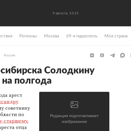
9 августа, 13:13
ствия
Регионы
Москва
69-я параллель
Моя страна
Россия
осибирска Солодкину
 на полгода
ода арест
ксандру
му советнику
бласти по
у-старшему
,
 ареста отца