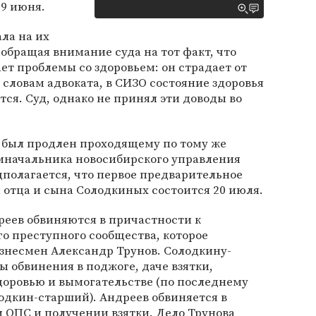
29 июня.
ла на их
 обращая внимание суда на тот факт, что
т проблемы со здоровьем: он страдает от
 словам адвоката, в СИЗО состояние здоровья
ся. Суд, однако не принял эти доводы во
 был продлен проходящему по тому же
мначальника новосибирского управления
полагается, что первое предварительное
 отца и сына Солодкиных состоится 20 июля.
реев обвиняются в причастности к
о преступного сообщества, которое
знесмен Александр Трунов. Солодкину-
 обвинения в поджоге, даче взятки,
доровью и вымогательстве (по последнему
одкин-старший). Андреев обвиняется в
 ОПС и получении взятки. Дело Трунова