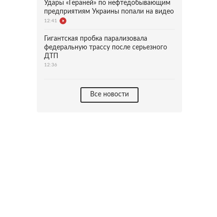
Удары «Гераней» по нефтедобывающим
предприятиям Украины попали на видео
12:41
Гигантская пробка парализовала
федеральную трассу после серьезного
ДТП
12:36
Все новости