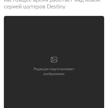
серией шутеров Destiny