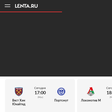
11
A
Сегодня
Сег
17:00
18
(Мск)
(М
Вест Хэм
Портсмут
Локомотив М
Юнайтед