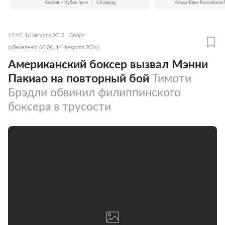
Англия — Кубок лиги
|
1-й раунд
Альфа-Банк Российская 
17:47, 16 августа 2012
Спорт
(обновлено: 00:08, 14 февраля 2026)
Американский боксер вызвал Мэнни
Пакиао на повторный бой
Тимоти
Брэдли обвинил филиппинского
боксера в трусости