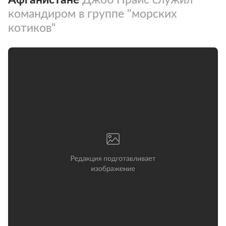
командиром в группе "морских
котиков"