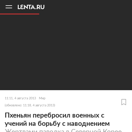
11
A
11:11, 4 августа 2013
Мир
(обновлено: 11:18, 4 августа 2013)
Пхеньян перебросил военных с
учений на борьбу с наводнением
Жертвами паводка в Северной Корее