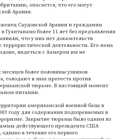
британию, опасается, что его могут
ской Аравии.
оженец Саудовской Аравии и гражданин
в Гуантанамо более 11 лет без предъявления
аявили, что у них нет доказательств
 террористической деятельности. Его жена
ндоне, видеться с Аамером им не
 месяцев более половины узников
а, голодают в знак протеста против
мериканской тюрьме. В настоящий момент
льном питании.
ерритории американской военной базы в
2002 году для содержания подозреваемых в
рроризме. Закрытие тюрьмы было одним из
раммы действующего президента США
, однако в течение его первого