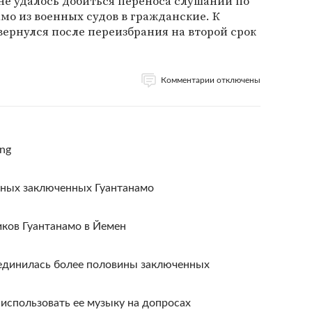
не удалось добиться переноса слушаний по
о из военных судов в гражданские. К
ернулся после переизбрания на второй срок
Комментарии отключены
ong
сных заключенных Гуантанамо
иков Гуантанамо в Йемен
оединилась более половины заключенных
 использовать ее музыку на допросах