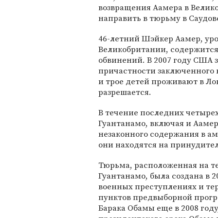
возвращения Аамера в Велико
направить в тюрьму в Саудов
46-летний Шэйкер Аамер, ур
Великобритании, содержится 
обвинений. В 2007 году США з
причастности заключенного к
и трое детей проживают в Ло
разрешается.
В течение последних четырех
Гуантанамо, включая и Аамер
незаконного содержания в а
они находятся на принудите
Тюрьма, расположенная на т
Гуантанамо, была создана в 
военных преступлениях и те
пунктов предвыборной прог
Барака Обамы еще в 2008 году