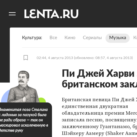
11
A
Культура
Все
Кино
Сериалы
Музыка
К
02:44, 4 августа 2013
(обновлено: 08:57, 4 августа 2013)
Пи Джей Харви 
британском зак
Британская певица Пи Джей 
единственная двукратная
Знаменитая поза Сталина
обладательница премии Mercu
с ладонью за пазухой была
записала песню, посвященн
не ради образа — так он
заключенному Гуантанамо, б
маскировал искалеченную в
детстве руку
Шэйкеру Аамеру (Shaker Aame