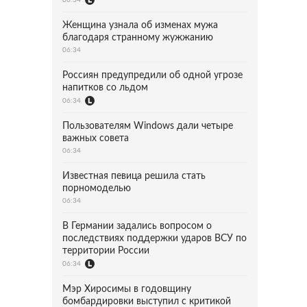
Женщина узнала об изменах мужа
благодаря странному жужжанию
06:34
Россиян предупредили об одной угрозе
напитков со льдом
06:34
Пользователям Windows дали четыре
важных совета
06:34
Известная певица решила стать
порномоделью
06:34
В Германии задались вопросом о
последствиях поддержки ударов ВСУ по
территории России
06:34
Мэр Хиросимы в годовщину
бомбардировки выступил с критикой