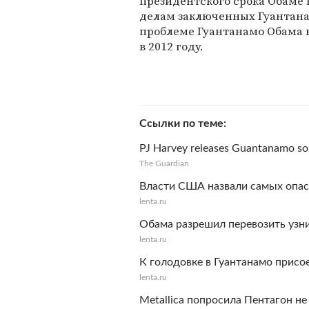
президентского срока Обаме 
делам заключенных Гуантанам
проблеме Гуантанамо Обама в
в 2012 году.
Ссылки по теме
PJ Harvey releases Guantanamo s
The Guardian
Власти США назвали самых опа
lenta.ru
Обама разрешил перевозить узн
lenta.ru
К голодовке в Гуантанамо прис
lenta.ru
Metallica попросила Пентагон не