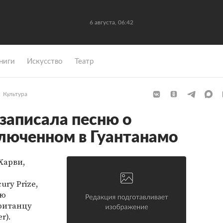
6 августа, 06:42
ниги
Искусство
Театр
Культура
записала песню о
люченном в Гуантанамо
Харви,
ry Prize,
ую
ританцу
r).