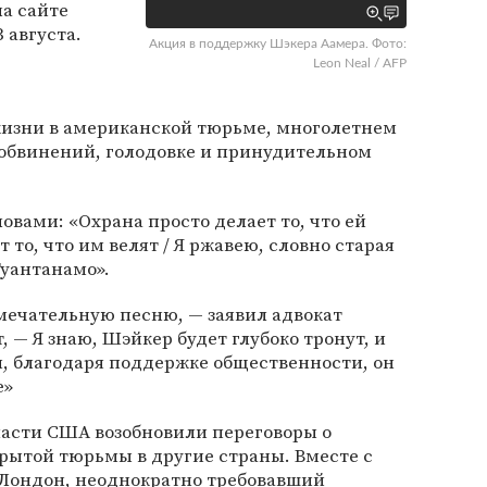
а сайте
 августа.
Акция в поддержку Шэкера Аамера. Фото:
Leon Neal / AFP
 жизни в американской тюрьме, многолетнем
 обвинений, голодовке и принудительном
овами: «Охрана просто делает то, что ей
 то, что им велят / Я ржавею, словно старая
Гуантанамо».
мечательную песню, — заявил адвокат
 — Я знаю, Шэйкер будет глубоко тронут, и
, благодаря поддержке общественности, он
е»
ласти США возобновили переговоры о
рытой тюрьмы в другие страны. Вместе с
, Лондон, неоднократно требовавший