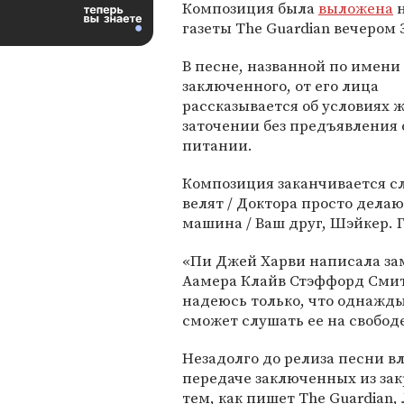
Композиция была
выложена
н
газеты The Guardian вечером 3
В песне, названной по имени
заключенного, от его лица
рассказывается об условиях
заточении без предъявления
питании.
Композиция заканчивается сл
велят / Доктора просто делают
машина / Ваш друг, Шэйкер. 
«Пи Джей Харви написала за
Аамера Клайв Стэффорд Смит,
надеюсь только, что однажды
сможет слушать ее на свобод
Незадолго до релиза песни в
передаче заключенных из зак
тем, как пишет The Guardian