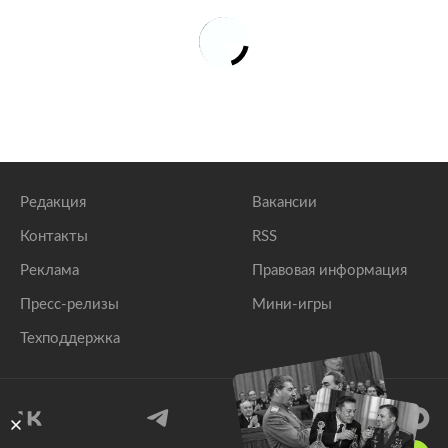
Редакция
Вакансии
Контакты
RSS
Реклама
Правовая информация
Пресс-релизы
Мини-игры
Техподдержка