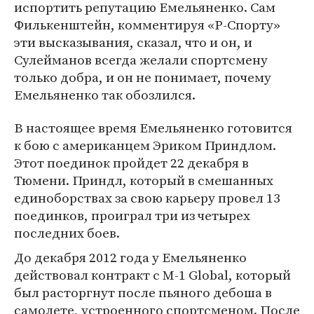
испортить репутацию Емельяненко. Сам
Филькенштейн, комментируя «Р-Спорту»
эти высказывания, сказал, что и он, и
Сулейманов всегда желали спортсмену
только добра, и он не понимает, почему
Емельяненко так обозлился.
В настоящее время Емельяненко готовится
к бою с американцем Эриком Приндлом.
Этот поединок пройдет 22 декабря в
Тюмени. Приндл, который в смешанных
единоборствах за свою карьеру провел 13
поединков, проиграл три из четырех
последних боев.
До декабря 2012 года у Емельяненко
действовал контракт с M-1 Global, который
был расторгнут после пьяного дебоша в
самолете, устроенного спортсменом. После