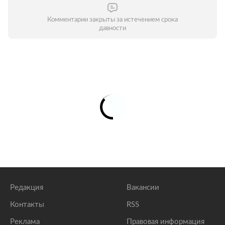
Комментарии закрыты за истечением срока
давности
Редакция
Вакансии
Контакты
RSS
Реклама
Правовая информация