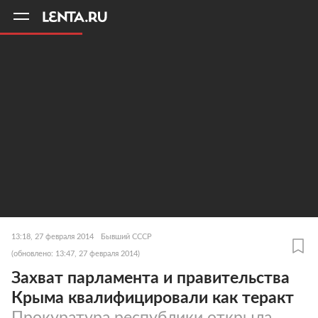
11
A
13:18, 27 февраля 2014
Бывший СССР
(обновлено: 13:47, 27 февраля 2014)
Захват парламента и правительства
Крыма квалифицировали как теракт
Прокуратура республики открыла