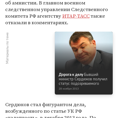
об амнистии. В главном военном
следственном управлении Следственного
комитета РФ агентству
ИТАР-ТАСС
также
отказали в комментариях.
Материалы по теме
Дорога к делу
Бывший
министр Сердюков получил
статус подозреваемого
28 ноября 2013
Сердюков стал фигурантом дела,
возбужденного по статье УК РФ
«халатность», в декабре 2013 года. По