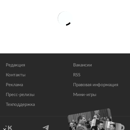
Редакция
Вакансии
Контакты
RSS
Реклама
Правовая информация
Пресс-релизы
Мини-игры
Техподдержка