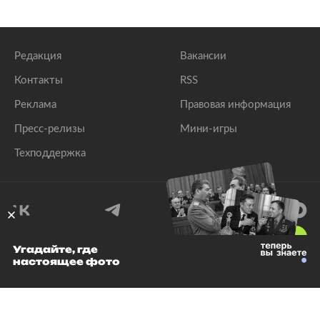
Редакция
Вакансии
Контакты
RSS
Реклама
Правовая информация
Пресс-релизы
Мини-игры
Техподдержка
18
+
Угадайте, где
настоящее фото
© 1999–2026 Все права защищены.
ООО «Лента.Ру»
Лента добра
деактивирована. Добро