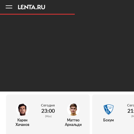
11
A
Сегодня
Сег
23:00
21
(Мск)
(М
Карен
Маттео
Бохум
Хачанов
Арнальди