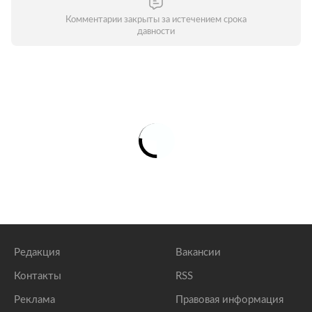
Комментарии закрыты за истечением срока
давности
Редакция
Вакансии
Контакты
RSS
Реклама
Правовая информация