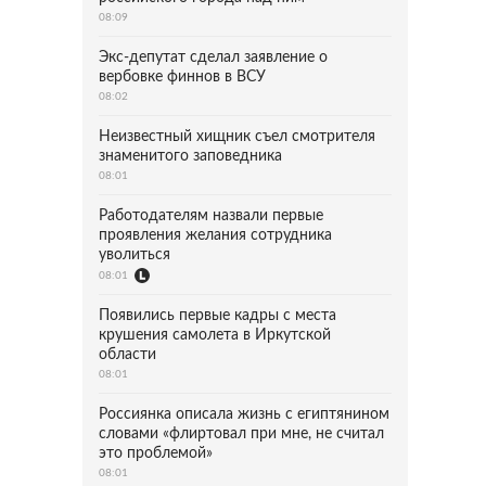
08:09
Экс-депутат сделал заявление о
вербовке финнов в ВСУ
08:02
Неизвестный хищник съел смотрителя
знаменитого заповедника
08:01
Работодателям назвали первые
проявления желания сотрудника
уволиться
08:01
Появились первые кадры с места
крушения самолета в Иркутской
области
08:01
Россиянка описала жизнь с египтянином
словами «флиртовал при мне, не считал
это проблемой»
08:01