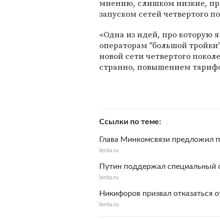
мнению, слишком низкие, при
запуском сетей четвертого п
«Одна из идей, про которую 
операторам "большой тройки" 
новой сети четвертого покол
странно, повышением тарифо
Ссылки по теме
Глава Минкомсвязи предложил п
lenta.ru
Путин поддержал специальный с
lenta.ru
Никифоров призвал отказаться о
lenta.ru