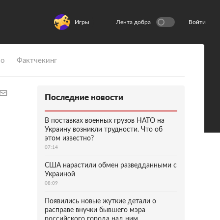
Игры
Лента добра
Войти
ио
Фактчекинг
Последние новости
В поставках военных грузов НАТО на
Украину возникли трудности. Что об
этом известно?
07:14
США нарастили обмен разведданными с
Украиной
08:09
Появились новые жуткие детали о
расправе внучки бывшего мэра
российского города над ним