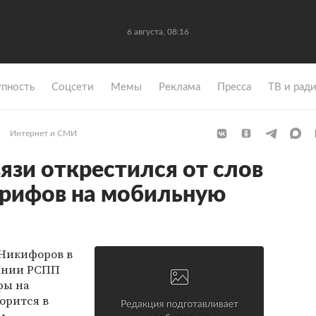
6 августа, 08:16
упность
Coцсети
Мемы
Реклама
Пресса
ТВ и рад
Интернет и СМИ
язи открестился от слов
арифов на мобильную
Никифоров в
ании РСПП
фы на
орится в