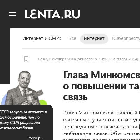
11
A
Интернет и СМИ
Все
Интернет
Киберпрест
12:47, 3 октября 2014
(обновлено: 13:16, 3 октября 2014)
Глава Минкомсв
о повышении т
связь
Глава Минкомсвязи Николай 
СССР запустил человека в
космос раньше, чем по
своем выступлении на засед
всему США разрешили
не предлагал повысить тари
межрасовые браки
мобильную связь. Об этом гов