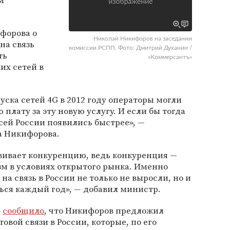
м
форова о
Николай Никифоров на заседании
на связь
комиссии РСПП. Фото: Дмитрий Духанин /
ть
«Коммерсантъ»
их сетей в
уска сетей 4G в 2012 году операторы могли
плату за эту новую услугу. И если бы тогда
всей России появились быстрее», —
а Никифорова.
вивает конкуренцию, ведь конкуренция —
 в условиях открытого рынка. Именно
а связь в России не только не выросли, но и
ся каждый год», — добавил министр.
»
сообщило
, что Никифоров предложил
овой связи в России, которые, по его