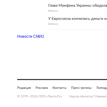
Глава Минфина Украины обидел
lenta.ru
У Евросоюза кончились деньги 
lenta.ru
Новости СМИ2
Редакция
Реклама
Контакты
Пресс-релизы
Техпод
© 1999–2026 ООО «Лента.Ру»
Нашли опечатку? Нажмит