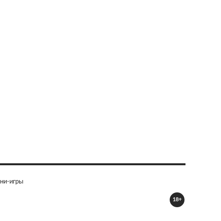
ни-игры
18+