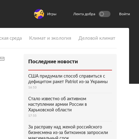
Игры
Лента добра
Войти
ская среда
Климат и экология
Деловой климат
Последние новости
США придумали способ справиться с
дефицитом ракет Patriot из-за Украины
16:53
Стало известно об активном
наступлении армии России в
Харьковской области
17:55
За расправу над женой российского
бизнесмена из-за биткоинов запросили
максимальный срок