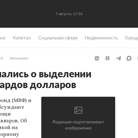
7 августа, 17:56
ки
Капитал
Социальная сфера
Недвижимость
Город
5)
Экономика
ались о выделении
иардов долларов
онд (МВФ) и
обсуждают
мощи
лларов. Об
лкой на
ворному