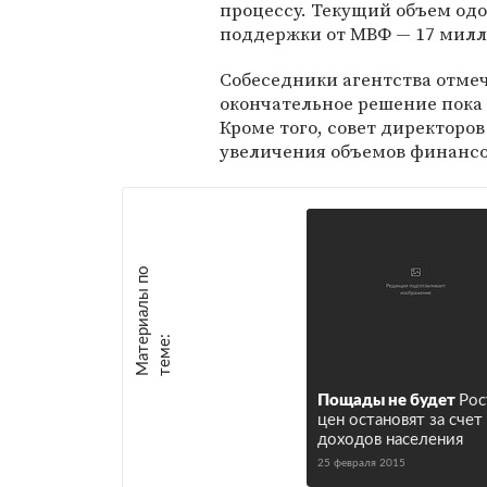
процессу. Текущий объем од
поддержки от МВФ — 17 милл
Собеседники агентства отмеч
окончательное решение пока 
Кроме того, совет директоро
увеличения объемов финансо
М
а
т
р
и
а
л
ы
п
о
т
е
м
е
е
:
Пощады не будет
Рос
цен остановят за счет
доходов населения
25 февраля 2015