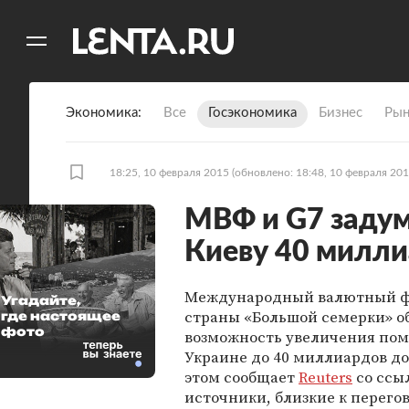
11
A
Экономика
Все
Госэкономика
Бизнес
Рын
18:25, 10 февраля 2015
(обновлено: 18:48, 10 февраля 201
МВФ и G7 задум
Киеву 40 милл
Международный валютный ф
Угадайте,
страны «Большой семерки» 
где настоящее
фото
возможность увеличения по
Украине до 40 миллиардов до
этом сообщает
Reuters
со ссы
источники, близкие к перего