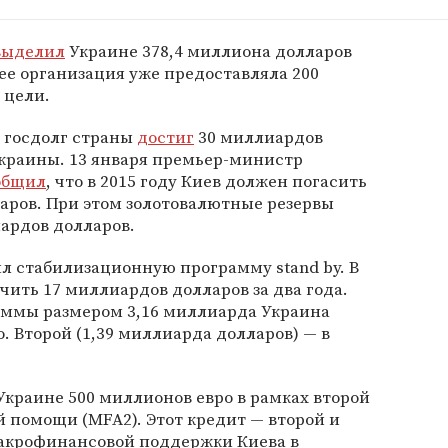
выделил
Украине 378,4 миллиона долларов
нее организация уже предоставляла 200
 цели.
й госдолг страны
достиг
30 миллиардов
Украины. 13 января премьер-министр
общил
, что в 2015 году Киев должен погасить
аров. При этом золотовалютные резервы
ардов долларов.
ил стабилизационную программу stand by. В
чить 17 миллиардов долларов за два года.
аммы размером 3,16 миллиарда Украина
о. Второй (1,39 миллиарда долларов) — в
Украине 500 миллионов евро в рамках второй
помощи (MFA2). Этот кредит — второй и
акрофинансовой поддержки Киева в