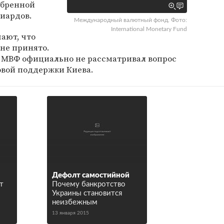
обренной
иардов.
Международный валютный фонд. Фото:
International Monetary Fund
ают, что
не принято.
в МВФ официально не рассматривал вопрос
вой поддержки Киева.
Дефолт самостийной
т
Почему банкротство
Украины становится
неизбежным
13 января 2015