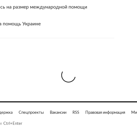
ась на размер международной помощи
на помощь Украине
держка
Спецпроекты
Вакансии
RSS
Правовая информация
Ми
е
Ctrl+Enter