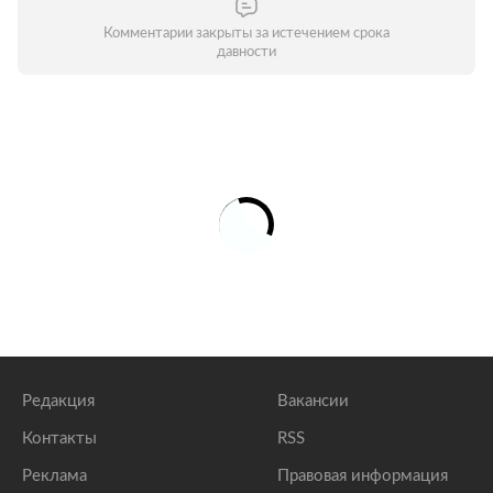
Комментарии закрыты за истечением срока
давности
Редакция
Вакансии
Контакты
RSS
Реклама
Правовая информация