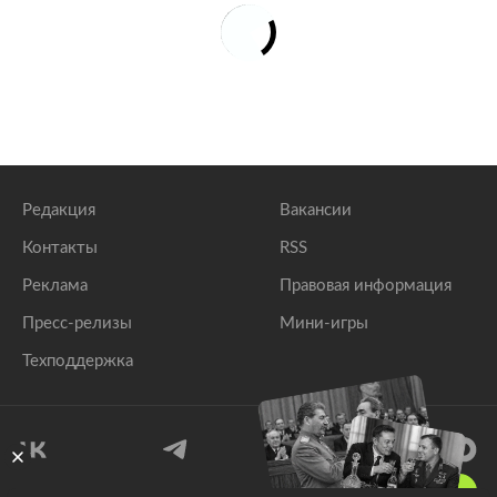
Редакция
Вакансии
Контакты
RSS
Реклама
Правовая информация
Пресс-релизы
Мини-игры
Техподдержка