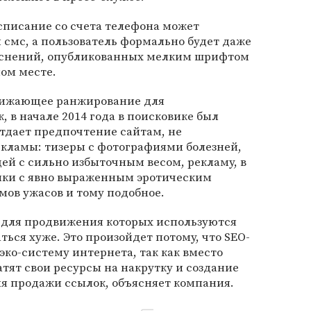
списание со счета телефона может
и смс, а пользователь формально будет даже
яснений, опубликованных мелким шрифтом
ом месте.
онижающее ранжирование для
, в начале 2014 года в поисковике был
тдает предпочтение сайтам, не
ламы: тизеры с фотографиями болезней,
ей с сильно избыточным весом, рекламу, в
нки с явно выраженным эротическим
мов ужасов и тому подобное.
ы, для продвижения которых используются
ься хуже. Это произойдет потому, что SEO-
эко-систему интернета, так как вместо
атят свои ресурсы на накрутку и создание
я продажи ссылок, объясняет компания.