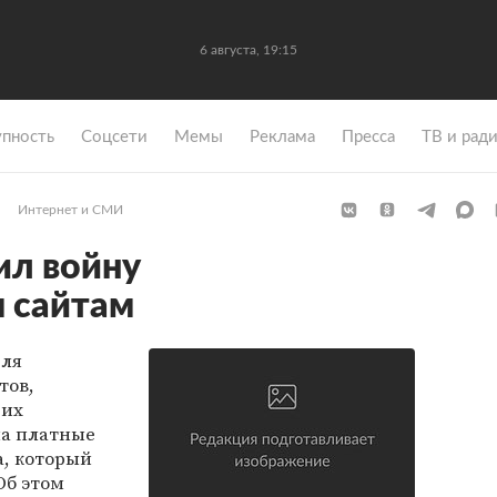
6 августа, 19:15
упность
Coцсети
Мемы
Реклама
Пресса
ТВ и рад
Интернет и СМИ
ил войну
 сайтам
еля
тов,
щих
на платные
а, который
Об этом