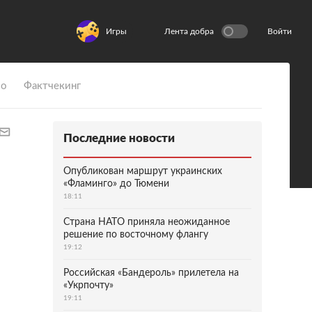
Игры
Лента добра
Войти
ио
Фактчекинг
Последние новости
Опубликован маршрут украинских
«Фламинго» до Тюмени
18:11
Страна НАТО приняла неожиданное
решение по восточному флангу
19:12
Российская «Бандероль» прилетела на
«Укрпочту»
19:11