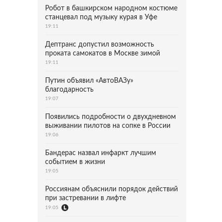
Робот в башкирском народном костюме
станцевал под музыку курая в Уфе
19:11
Дептранс допустил возможность
проката самокатов в Москве зимой
19:11
Путин объявил «АвтоВАЗу»
благодарность
19:07
Появились подробности о двухдневном
выживании пилотов на сопке в России
19:06
Бандерас назвал инфаркт лучшим
событием в жизни
19:05
Россиянам объяснили порядок действий
при застревании в лифте
19:05