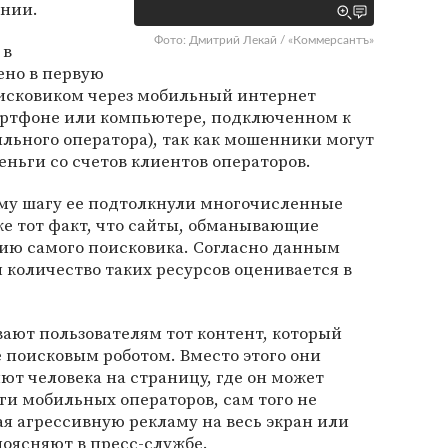
ании.
Фото: Дмитрий Лекай / «Коммерсантъ»
 в
но в первую
исковиком через мобильный интернет
артфоне или компьютере, подключенном к
льного оператора), так как мошенники могут
еньги со счетов клиентов операторов.
ому шагу ее подтолкнули многочисленные
же тот факт, что сайты, обманывающие
цию самого поисковика. Согласно данным
я количество таких ресурсов оценивается в
ают пользователям тот контент, который
 поисковым роботом. Вместо этого они
т человека на страницу, где он может
ги мобильных операторов, сам того не
ая агрессивную рекламу на весь экран или
поясняют в пресс-службе.