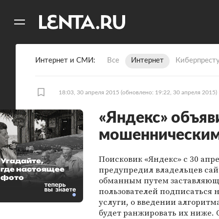
11
A
Интернет и СМИ
Все
Интернет
Киберпрест
18:03, 30 апреля 2015
(обновлено: 19:22, 30 апреля 2015)
«Яндекс» объяв
мошенническим
Поисковик «Яндекс» с 30 апр
Угадайте,
предупредил владельцев сай
где настоящее
фото
обманным путем заставляю
пользователей подписаться 
услуги, о введении алгоритм
будет ранжировать их ниже. 