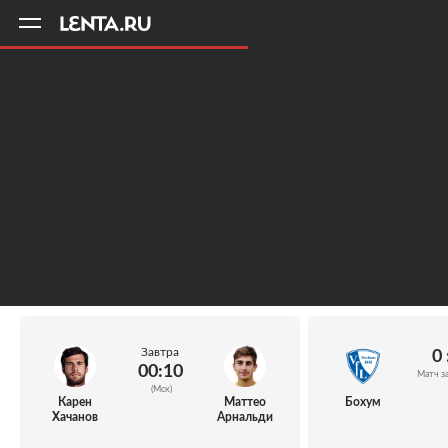
11
A
Завтра
0 
00:10
Матч з
(Мск)
Карен
Маттео
Бохум
Хачанов
Арнальди