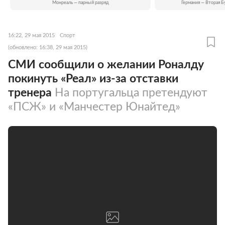
Монреаль — парный разряд
Германия — Вторая Б
16:22, 29 мая 2015
Спорт
(обновлено: 16:38, 29 мая 2015)
СМИ сообщили о желании Роналду
покинуть «Реал» из-за отставки
тренера
На португальца претендуют
«ПСЖ» и «Манчестер Юнайтед»