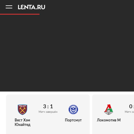
11
A
3 : 1
0 
Матч завершён
Матч з
Вест Хэм
Портсмут
Локомотив М
Юнайтед