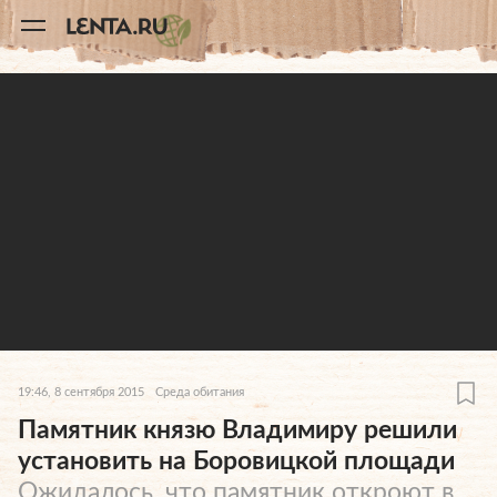
11
A
19:46, 8 сентября 2015
Среда обитания
Памятник князю Владимиру решили
установить на Боровицкой площади
Ожидалось, что памятник откроют в