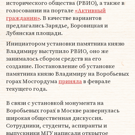
исторического общества (РВИО), а также в
голосовании на портале
«Активный
гражданин»
. В качестве вариантов
предлагались Зарядье, Боровицкая и
Лубянская площади.
Инициатором установки памятника князю
Владимиру выступило РВИО, оно же
занималось сбором средств на его
создание. Постановление об установке
памятника князю Владимиру на Воробьевых
горах Мосгордума
приняла
в феврале
текущего года.
В связи с установкой монумента на
Воробьевых горах в Москве развернулась
широкая общественная дискуссия.
Сотрудники, студенты, аспиранты и
выпускники МГУ написали открытое