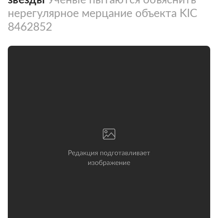
нерегулярное мерцание объекта KIC
8462852