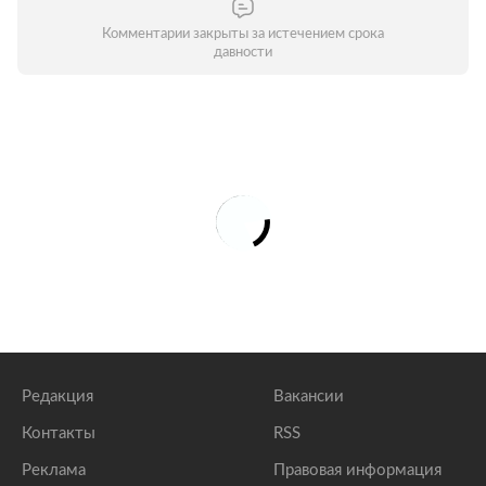
Комментарии закрыты за истечением срока
давности
Редакция
Вакансии
Контакты
RSS
Реклама
Правовая информация