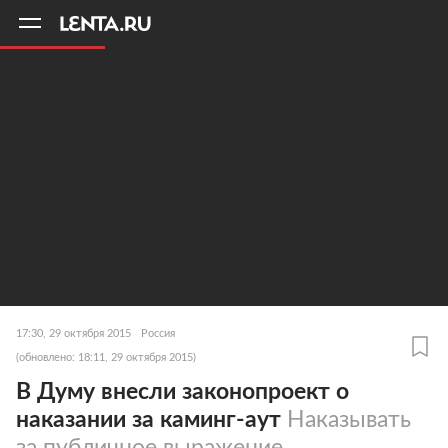
11
A
17:30, 29 октября 2015
Россия
(обновлено: 18:11, 29 октября 2015)
В Думу внесли законопроект о
наказании за каминг-аут
Наказывать
за публичное выражение