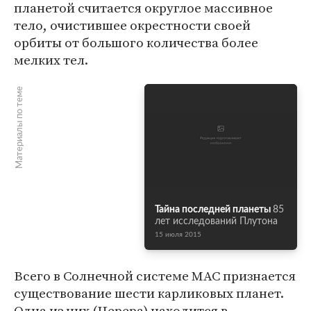
планетой считается округлое массивное
тело, очистившее окрестности своей
орбиты от большого количества более
мелких тел.
Материалы по теме
Тайна последней планеты
85
лет исследований Плутона
15 июля 2015
Всего в Солнечной системе МАС признается
существование шести карликовых планет.
Одна из них (Церера) находится в