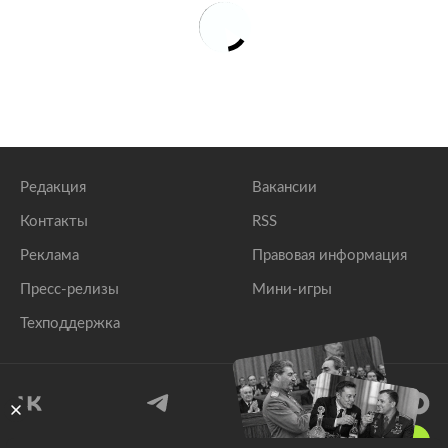
Редакция
Вакансии
Контакты
RSS
Реклама
Правовая информация
Пресс-релизы
Мини-игры
Техподдержка
18
+