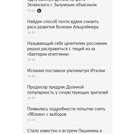
Зеленского с Залужным объяснили
15:03
Найден способ почти вдвое снизить
риск развития болезни Альцгеймера
14:59
Называющий себя целителем россиянин
решил расправиться с тещей из-за
«бактерии египтянка»
14:58
Испания поставила ультиматум Италии
14:56
Продюсер предрек Долиной
популярность у сочувствующих зрителей
14:53
Появились подробности попытки снять
«Яблоко» с выборов
14:52
Стало известно о встрече Пашиняна и