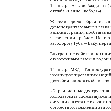
брандспойты, сообщает в пят
15 января, «Радио Азадлыг» (
служба «Радио Свобода»).
Жители города собрались в ц
демонстрантам вышел глава
администрации, пообещав вы
разрешении проблем. Но про
автодорогу Губа — Баку, перед
Внутренние войска и полиция
слезоточивым газом и водой 
14 января МВД и Генпрокура
несанкционированных акций 
дестабилизировать обществе
«Определенные деструктивн
использовать сложившуюся 
ситуацию в стране в своих по
совместном заявлении ведомс