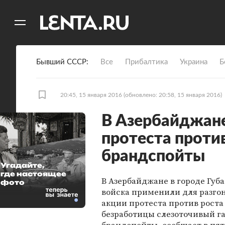
11
A
Бывший СССР
Все
Прибалтика
Украина
Б
20:45, 15 января 2016
(обновлено: 20:58, 15 января 2016)
В Азербайджане
протеста проти
брандспойты
Угадайте,
где настоящее
В Азербайджане в городе Губ
фото
войска применили для разго
акции протеста против роста
безработицы слезоточивый га