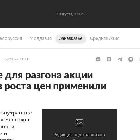
7 августа, 15:05
елоруссия
Молдавия
Закавказье
Средняя Азия
Бывший СССР
 для разгона акции
в роста цен применили
а внутренние
на массовой
 цен и
з и