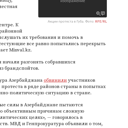
ницу,
местная
Акции протеста в Губа. Фото:
RFE/RL
ентре. К
 районной
слушать их требования и помочь в
тестующие все равно попытались перекрыть
ает Minval.kz.
 начали разгонять собравшихся
из брандспойтов.
тура Азербайджана
обвинили
участников
протеста в ряде районов страны в попытках
нно-политическую ситуацию в стране.
ые силы в Азербайджане пытаются
по объективным причинам сложную
литических целях», — говорилось в
тв. МВД и Генпрокуратура объявили о том,