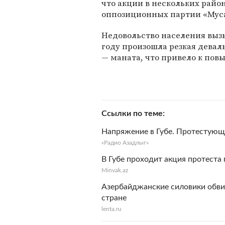
что акции в нескольких рай
оппозиционных партии «Муса
Недовольство населения выз
году произошла резкая дева
— маната, что привело к по
Ссылки по теме
Напряжение в Губе. Протестующи
«Радио Азадлыг»
В Губе проходит акция протеста 
Minvak.az
Азербайджанские силовики обви
стране
lenta.ru