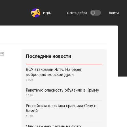
Игры
Лента добра
Войти
Последние новости
ВСУ атаковали Ялту. На берег
выбросило морской дрон
14:26
Ракетную опасность объявили в Крыму
15:04
Российская пловчиха сравнила Сену с
Камой
15:04
Одну важную деталь на фото