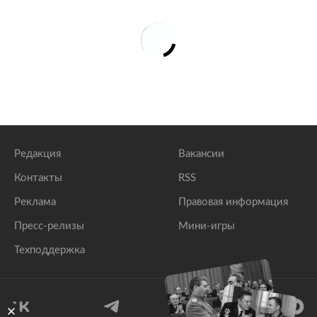
Редакция
Вакансии
Контакты
RSS
Реклама
Правовая информация
Пресс-релизы
Мини-игры
Техподдержка