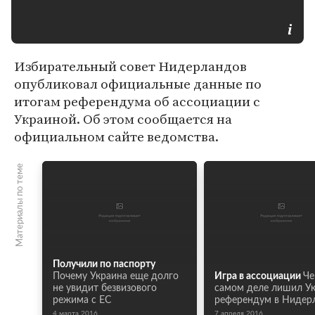
Избирательный совет Нидерландов
опубликовал официальные данные по
итогам референдума об ассоциации с
Украиной. Об этом сообщается на
официальном сайте ведомства.
Материалы по теме
Получили по паспорту
Почему Украина еще долго
Игра в ассоциации
Че
не увидит безвизового
самом деле лишил У
режима с ЕС
референдум в Нидер
4 марта 2016
7 апреля 2016