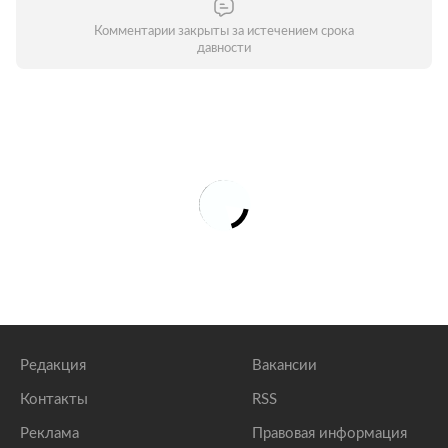
Комментарии закрыты за истечением срока
давности
Редакция
Вакансии
Контакты
RSS
Реклама
Правовая информация