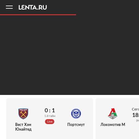
11
A
Сег
0 : 1
18
1-й тайм
(М
Live
Вест Хэм
Портсмут
Локомотив М
Юнайтед