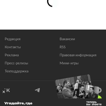
Редакция
Вакансии
Контакты
RSS
Реклама
Правовая информация
Пресс-релизы
Мини-игры
Техподдержка
18
+
Угадайте, где