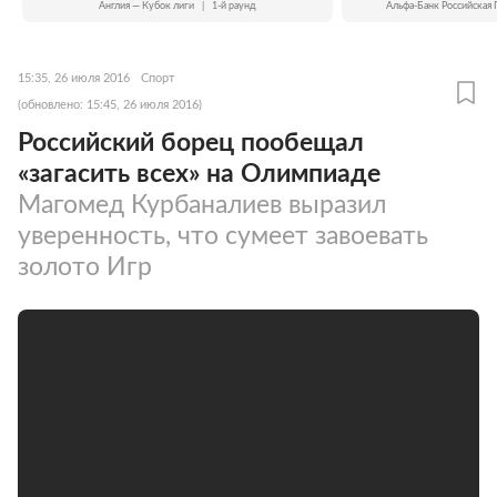
Англия — Кубок лиги
|
1-й раунд
Альфа-Банк Российская 
15:35, 26 июля 2016
Спорт
(обновлено: 15:45, 26 июля 2016)
Российский борец пообещал
«загасить всех» на Олимпиаде
Магомед Курбаналиев выразил
уверенность, что сумеет завоевать
золото Игр