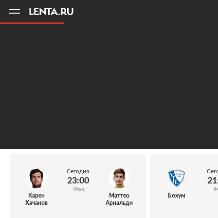
11
A
Сегодня
Сег
23:00
21
(Мск)
(М
Карен
Маттео
Бохум
Хачанов
Арнальди