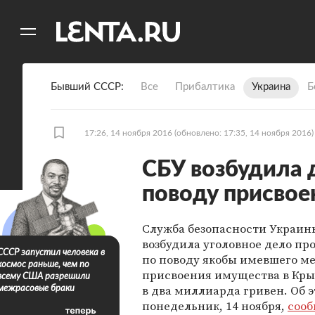
11
A
Бывший СССР
Все
Прибалтика
Украина
Б
17:26, 14 ноября 2016
(обновлено: 17:35, 14 ноября 2016)
СБУ возбудила 
поводу присвое
Служба безопасности Украин
возбудила уголовное дело пр
СССР запустил человека в
по поводу якобы имевшего м
космос раньше, чем по
присвоения имущества в Кры
всему США разрешили
в два миллиарда гривен. Об э
межрасовые браки
понедельник, 14 ноября,
сооб