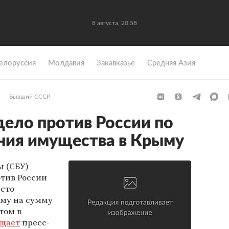
8 августа, 20:58
елоруссия
Молдавия
Закавказье
Средняя Азия
Бывший СССР
дело против России по
ния имущества в Крыму
ы (СБУ)
отив России
есто
му на сумму
том в
щает
пресс-