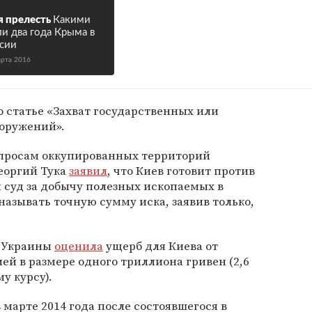
 прелесть
Какими
и два года Крыма в
сии
арта 2016
о статье «Захват государственных или
оружений».
опросам оккупированных территорий
еоргий Тука
заявил
, что Киев готовит против
 суд за добычу полезных ископаемых в
называть точную сумму иска, заявив только,
а Украины
оценила
ущерб для Киева от
ей в размере одного триллиона гривен (2,6
у курсу).
 марте 2014 года после состоявшегося в