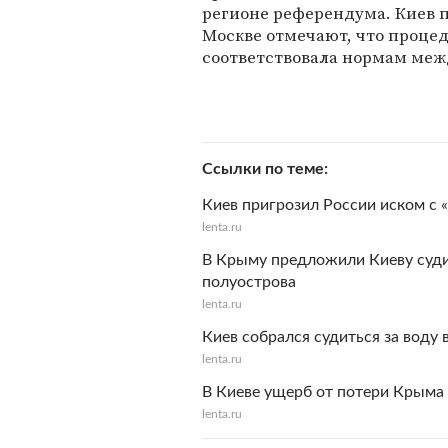
регионе референдума. Киев п
Москве отмечают, что проце
соответствовала нормам меж
Ссылки по теме
Киев пригрозил России иском с 
lenta.ru
В Крыму предложили Киеву судит
полуострова
lenta.ru
Киев собрался судиться за воду
lenta.ru
В Киеве ущерб от потери Крыма 
lenta.ru