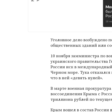
Моя
был
Рос
18 м
Уголовное дело возбуждено п
общественных зданий или со
10 ноября замминистра по в
украинского правительства Г
России иск в международный
Черном море. Тука отказался 
что в ней «девять нулей».
В марте военная прокуратур
воссоединения Крыма с Росси
триллиона рублей по текущем
Крым вошел в состав России в