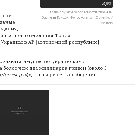
Глава службы безопасности Украины
ласти
Василий Грицак. Фото: Valentyn Ogirenko /
ельные
Reuters
здания,
онального отделения Фонда
 Украины в АР [автономной республике]
о захвата имущества украинскому
а более чем два миллиарда гривен (около 5
«Ленты.ру»
)», — говорится в сообщении.