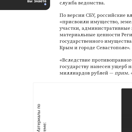
служба ведомства.
По версии СБУ, российские в
«присвоили имущество, зем
участки, административные 
материальные ценности Реги
государственного имущества
Крым и городе Севастополе».
«Вследствие противоправног
государству нанесен ущерб н
миллиардов рублей —
прим. 
М
а
т
р
и
а
л
ы
п
о
т
е
м
е
е
: