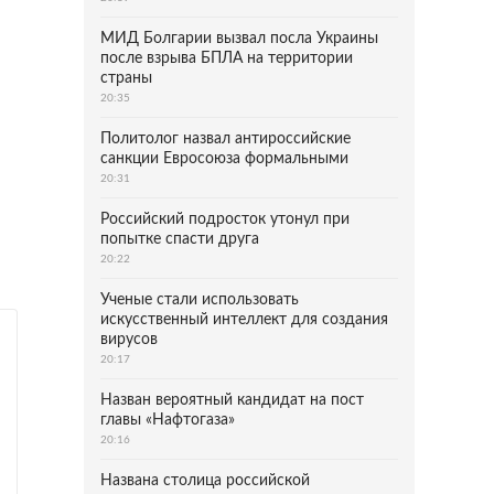
МИД Болгарии вызвал посла Украины
после взрыва БПЛА на территории
страны
20:35
Политолог назвал антироссийские
санкции Евросоюза формальными
20:31
Российский подросток утонул при
попытке спасти друга
20:22
Ученые стали использовать
искусственный интеллект для создания
вирусов
20:17
Назван вероятный кандидат на пост
главы «Нафтогаза»
20:16
Названа столица российской